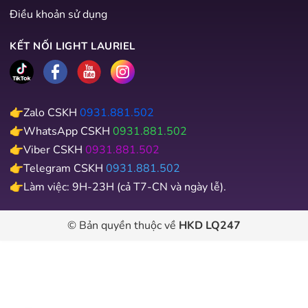
Điều khoản sử dụng
KẾT NỐI LIGHT LAURIEL
👉Zalo CSKH
0931.881.502
👉WhatsApp CSKH
0931.881.502
👉Viber CSKH
0931.881.502
👉Telegram CSKH
0931.881.502
👉Làm việc: 9H-23H (cả T7-CN và ngày lễ).
© Bản quyền thuộc về
HKD LQ247