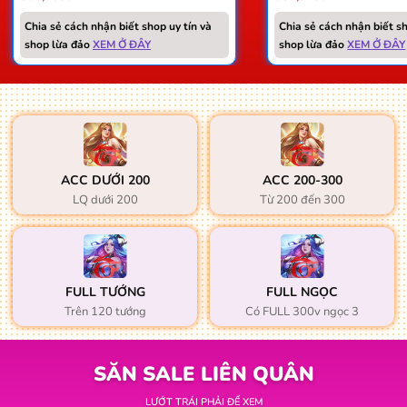
Chia sẻ cách nhận biết shop uy tín và
Chia sẻ cách nhận biết sh
shop lừa đảo
XEM Ở ĐÂY
shop lừa đảo
XEM Ở ĐÂY
ACC DƯỚI 200
ACC 200-300
LQ dưới 200
Từ 200 đến 300
FULL TƯỚNG
FULL NGỌC
Trên 120 tướng
Có FULL 300v ngọc 3
SĂN SALE LIÊN QUÂN
Win: 61%
LƯỚT TRÁI PHẢI ĐỂ XEM
Win: 65%
Thẻ đổi tên: 2