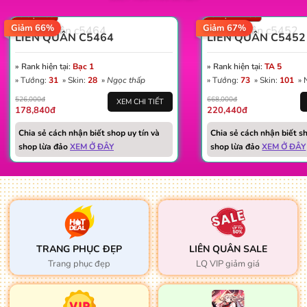
Số trận: 58
Số trận: 1.185
Giảm 66%
Giảm 67%
LIÊN QUÂN C5464
LIÊN QUÂN C5452
» Rank hiện tại:
Bạc 1
» Rank hiện tại:
TA 5
» Tướng:
31
» Skin:
28
»
Ngọc thấp
» Tướng:
73
» Skin:
101
» 
526,000đ
668,000đ
XEM CHI TIẾT
178,840đ
220,440đ
Chia sẻ cách nhận biết shop uy tín và
Chia sẻ cách nhận biết sh
shop lừa đảo
XEM Ở ĐÂY
shop lừa đảo
XEM Ở ĐÂY
TRANG PHỤC ĐẸP
LIÊN QUÂN SALE
Trang phục đẹp
LQ VIP giảm giá