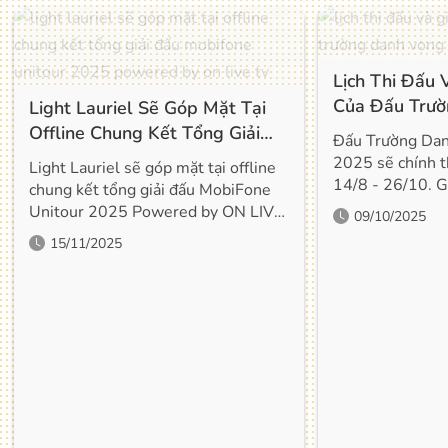
Lịch Thi Đấu 
Của Đấu Trư
Light Lauriel Sẽ Góp Mặt Tại
Mùa Đông 20
Offline Chung Kết Tổng Giải
Đấu Trường Da
Đấu Mobifone Unitour 2025
2025 sẽ chính th
Light Lauriel sẽ góp mặt tại offline
Powered By On Live Tv
14/8 - 26/10. G
chung kết tổng giải đấu MobiFone
đội tuyển mạnh 
Unitour 2025 Powered by ON LIVE
09/10/2025
Mobile Việt Nam
TV
15/11/2025
giành lấy 6 tỷ...