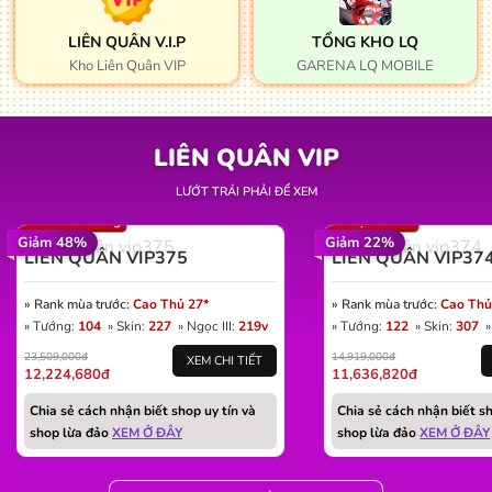
LIÊN QUÂN V.I.P
TỔNG KHO LQ
Kho Liên Quân VIP
GARENA LQ MOBILE
LIÊN QUÂN VIP
Win: 50%
Win: 59%
Vàng: 79K
LƯỚT TRÁI PHẢI ĐỂ XEM
Số trận: 1.772
Thẻ đổi tên: 4
Mác chiến tướng
Số trận: 8.464
Giảm 48%
Giảm 22%
LIÊN QUÂN VIP375
LIÊN QUÂN VIP37
» Rank mùa trước:
Cao Thủ 27*
» Rank mùa trước:
» Tướng:
104
» Skin:
227
» Ngọc III:
219v
» Tướng:
122
» Skin:
307
»
23,509,000đ
14,919,000đ
XEM CHI TIẾT
12,224,680đ
11,636,820đ
Chia sẻ cách nhận biết shop uy tín và
Chia sẻ cách nhận biết sh
shop lừa đảo
XEM Ở ĐÂY
shop lừa đảo
XEM Ở ĐÂY