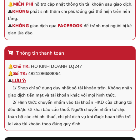
🔔
MIỄN PHÍ
hỗ trợ cập nhật thông tin tài khoản sau giao dịch.
⚠️
KHÔNG
phát sinh thêm chi phí. Đúng giá thể hiện trên nền
tảng.
⚠️
KHÔNG
giao dịch qua
FACEBOOK
để tránh mọi người bị kẻ
gian lừa đảo.
Thông tin thanh toán
🔔
Chủ TK:
HO KINH DOANH LQ247
🔔
Số TK:
4821286689064
⚠️
LƯU Ý:
1/ Shop chỉ sử dụng duy nhất số tài khoản trên. Không nhận
giao dịch tiền mặt và tài khoản khác với mọi hình thức.
2/ Hình thức chuyển nhầm vào tài khoản HKD của chúng tôi
đều được kê khai báo cáo thuế. Người chuyển nhầm tự chịu
toàn bộ các chi phí thuế, chi phí dịch vụ khi được hoàn tiền trở
lại vào tài khoản theo đúng quy định.