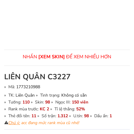
NHẤN
[XEM SKIN]
ĐỂ XEM NHIỀU HƠN
LIÊN QUÂN C3227
» Mã:
1773210988
» TK:
Liên Quân
» Tình trạng:
Không có sẵn
» Tướng:
110
» Skin:
98
» Ngọc III:
150 viên
» Rank mùa trước:
KC 2
» Tỉ lệ thắng:
52%
» Thẻ đổi tên:
11
» Số trận:
1.312
» U.tín:
98
» Dấu ấn:
1
⚠️
Chú ý:
acc đang mức rank mùa cũ nhé!