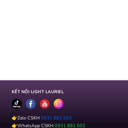
KẾT NỐI LIGHT LAURIEL
👉Zalo CSKH
0931.881.502
👉WhatsApp CSKH
0931.881.502