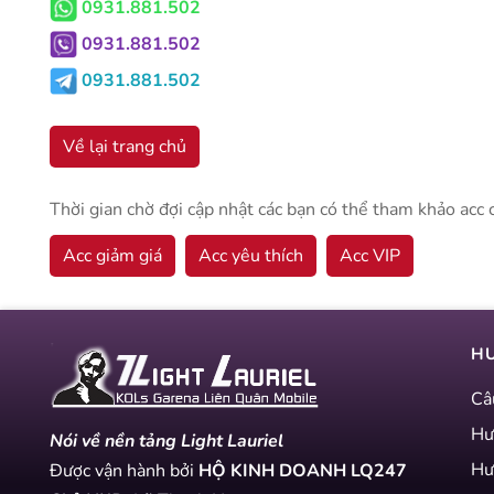
0931.881.502
0931.881.502
0931.881.502
Về lại trang chủ
Thời gian chờ đợi cập nhật các bạn có thể tham khảo acc 
Acc giảm giá
Acc yêu thích
Acc VIP
H
Câ
Hư
Nói về nền tảng Light Lauriel
Hư
Được vận hành bởi
HỘ KINH DOANH LQ247