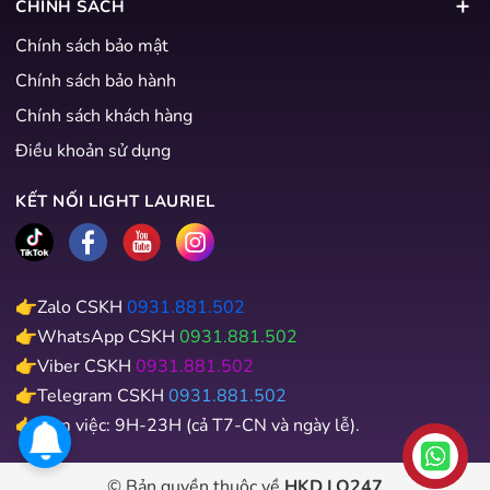
CHÍNH SÁCH
Chính sách bảo mật
Chính sách bảo hành
Chính sách khách hàng
Điều khoản sử dụng
KẾT NỐI LIGHT LAURIEL
👉Zalo CSKH
0931.881.502
👉WhatsApp CSKH
0931.881.502
👉Viber CSKH
0931.881.502
👉Telegram CSKH
0931.881.502
👉Làm việc: 9H-23H (cả T7-CN và ngày lễ).
Liên hệ
© Bản quyền thuộc về
HKD LQ247