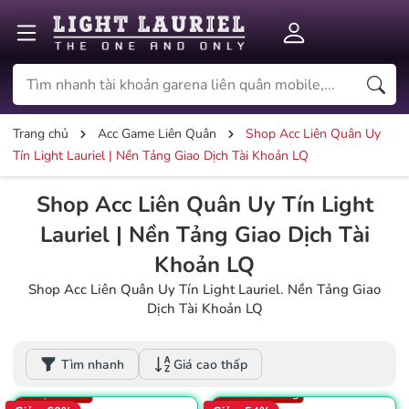
Trang chủ
Acc Game Liên Quân
Shop Acc Liên Quân Uy
Tín Light Lauriel | Nền Tảng Giao Dịch Tài Khoản LQ
Shop Acc Liên Quân Uy Tín Light
Lauriel | Nền Tảng Giao Dịch Tài
Khoản LQ
Shop Acc Liên Quân Uy Tín Light Lauriel. Nền Tảng Giao
Win: 58%
Dịch Tài Khoản LQ
Vàng: 82K
Win: 59%
Dấu ấn: 21
Dấu ấn: 4
Thẻ đổi tên: 17
Tìm nhanh
Giá cao thấp
Thẻ đổi tên: 3
Số trận: 4.336
Số trận: 1.626
Mác chiến tướng