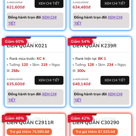
1,480,000đ
1,442,000đ
XEM CHI TIẾT
XEM CHI TIẾT
621,600đ
634,480đ
Win: 51%
Win: 49%
Vàng: 160K
Đồng hành trọn đời
XEM CHI
Đồng hành trọn đời
XEM CHI
Dấu ấn: 3
Dấu ấn: 8
TIẾT
TIẾT
Thẻ đổi tên: 5
Thẻ đổi tên: 2
Số trận: 4.974
Số trận: 9.230
Giảm 60%
Giảm 54%
LIÊN QUÂN K021
LIÊN QUÂN K239R
» Rank mùa trước:
KC 4
» Rank hiện tại:
BK 1
» Tướng:
120
» Skin:
219
» Ngọc
» Tướng:
128
» Skin:
234
» Ngọc
III:
258v
III:
300v
1,589,000đ
1,409,000đ
XEM CHI TIẾT
XEM CHI TIẾT
635,600đ
648,140đ
Win: 51%
Win: 50%
Vàng: 115K
Vàng: 362K
Đồng hành trọn đời
XEM CHI
Đồng hành trọn đời
XEM CHI
Dấu ấn: 5
Dấu ấn: 9
TIẾT
TIẾT
Thẻ đổi tên: 18
Thẻ đổi tên: 37
Số trận: 5.605
Số trận: 7.547
Giảm 48%
Giảm 42%
LIÊN QUÂN C2911R
LIÊN QUÂN C30290
Trợ giá thêm 76,590.8đ
Trợ giá thêm 87,533.6đ