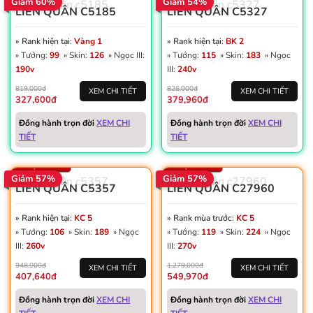
Giảm 60%
Giảm 54%
LIÊN QUÂN C5185
LIÊN QUÂN C5327
» Rank hiện tại:
Vàng 1
» Rank hiện tại:
BK 2
» Tướng:
99
» Skin:
126
» Ngọc III:
» Tướng:
115
» Skin:
183
» Ngọc
190v
III:
240v
819,000đ
826,000đ
XEM CHI TIẾT
XEM CHI TIẾT
327,600đ
379,960đ
Win: 51%
Vàng: 208K
Win: 55%
Đồng hành trọn đời
XEM CHI
Đồng hành trọn đời
XEM CHI
Dấu ấn: 6
Dấu ấn: 8
TIẾT
TIẾT
Thẻ đổi tên: 9
Thẻ đổi tên: 4
Số trận: 3.348
Số trận: 4.687
Giảm 57%
Giảm 57%
LIÊN QUÂN C5357
LIÊN QUÂN C27960
» Rank hiện tại:
KC 5
» Rank mùa trước:
KC 5
» Tướng:
106
» Skin:
189
» Ngọc
» Tướng:
119
» Skin:
224
» Ngọc
III:
260v
III:
270v
948,000đ
1,279,000đ
XEM CHI TIẾT
XEM CHI TIẾT
407,640đ
549,970đ
Win: 50%
Win: 49%
Vàng: 319K
Vàng: 219K
Đồng hành trọn đời
XEM CHI
Đồng hành trọn đời
XEM CHI
Dấu ấn: 13
Dấu ấn: 4