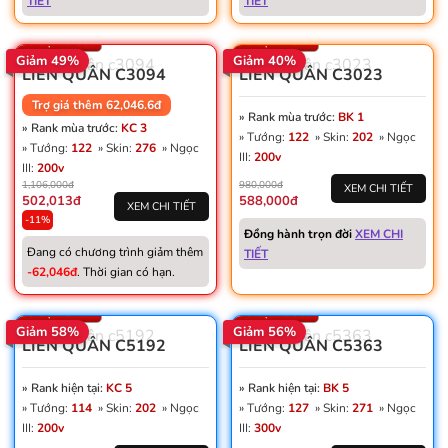
TIẾT
TIẾT
Thẻ đổi tên: 6
Thẻ đổi tên: 22
Số trận: 6.830
Số trận: 4.571
Giảm 49%
Giảm 40%
LIÊN QUÂN C3094
LIÊN QUÂN C3023
Trợ giá thêm 62,046.6đ
» Rank mùa trước:
BK 1
» Rank mùa trước:
KC 3
» Tướng:
122
» Skin:
202
» Ngọc
» Tướng:
122
» Skin:
276
» Ngọc
III:
200v
III:
200v
1,106,000đ
980,000đ
XEM CHI TIẾT
502,013đ
588,000đ
XEM CHI TIẾT
-11%
Win: 50%
Win: 49%
Đồng hành trọn đời
XEM CHI
Vàng: 422K
Vàng: 205K
Đang có chương trình giảm thêm
TIẾT
Dấu ấn: 9
Dấu ấn: 5
-62,046đ
. Thời gian có hạn.
Thẻ đổi tên: 12
Thẻ đổi tên: 7
Số trận: 8.172
Số trận: 6.959
Giảm 58%
Giảm 56%
LIÊN QUÂN C5192
LIÊN QUÂN C5363
» Rank hiện tại:
KC 5
» Rank hiện tại:
BK 5
» Tướng:
114
» Skin:
202
» Ngọc
» Tướng:
127
» Skin:
271
» Ngọc
III:
200v
III:
300v