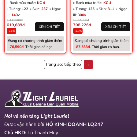
» Rank mùa trước:
KC 4
» Rank mùa trước:
KC 4
» Tướng:
122
» Skin:
237
» Ngọc
» Tướng:
125
» Skin:
311
» Ngọc
III:
140v
III:
300v
1,339,000đ
1,372,000đ
619,689đ
708,226đ
XEM CHI TIẾT
XEM CHI TIẾT
-11%
-11%
Đang có chương trình giảm thêm
Đang có chương trình giảm thêm
-76,590đ
. Thời gian có hạn.
-87,533đ
. Thời gian có hạn.
Trang acc tiếp theo
»
Nói về nền tảng Light Lauriel
Được vận hành bởi
HỘ KINH DOANH LQ247
Chủ HKD:
Lữ Thanh Huy.