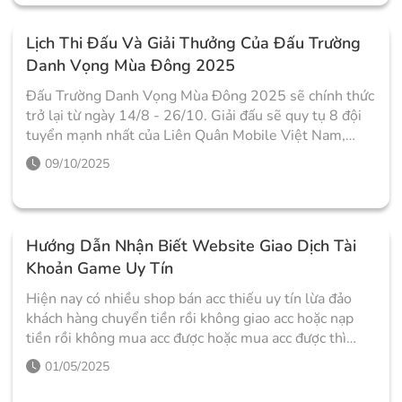
Lịch Thi Đấu Và Giải Thưởng Của Đấu Trường
Danh Vọng Mùa Đông 2025
Đấu Trường Danh Vọng Mùa Đông 2025 sẽ chính thức
trở lại từ ngày 14/8 - 26/10. Giải đấu sẽ quy tụ 8 đội
tuyển mạnh nhất của Liên Quân Mobile Việt Nam,
cạnh tranh để giành lấy 6 tỷ đồng tiền thưởng cùng
09/10/2025
tấm vé tham dự giải đấu quốc tế AIC 2025.
Hướng Dẫn Nhận Biết Website Giao Dịch Tài
Khoản Game Uy Tín
Hiện nay có nhiều shop bán acc thiếu uy tín lừa đảo
khách hàng chuyển tiền rồi không giao acc hoặc nạp
tiền rồi không mua acc được hoặc mua acc được thì
không đăng nhập được và còn nhiều nhiều vấn đề làm
01/05/2025
đau đầu những bạn lần đâu đi mua acc liên quân
mobile.