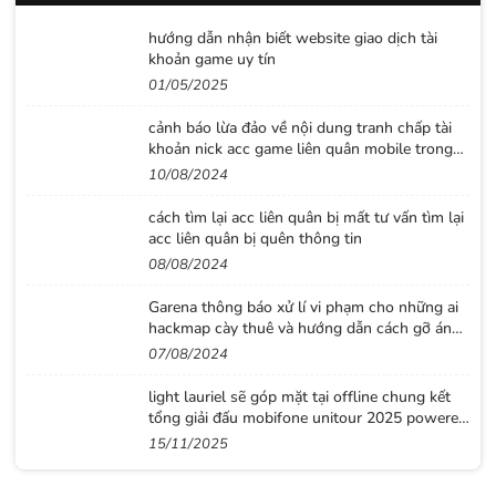
hướng dẫn nhận biết website giao dịch tài
khoản game uy tín
01/05/2025
cảnh báo lừa đảo về nội dung tranh chấp tài
khoản nick acc game liên quân mobile trong
24h
10/08/2024
cách tìm lại acc liên quân bị mất tư vấn tìm lại
acc liên quân bị quên thông tin
08/08/2024
Garena thông báo xử lí vi phạm cho những ai
hackmap cày thuê và hướng dẫn cách gỡ án
phạt đúng quy định
07/08/2024
light lauriel sẽ góp mặt tại offline chung kết
tổng giải đấu mobifone unitour 2025 powered
by on live tv
15/11/2025