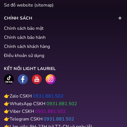
Sơ đồ website (sitemap)
CHÍNH SÁCH
Chính sách bảo mật
Chính sách bảo hành
Chính sách khách hàng
Điều khoản sử dụng
KẾT NỐI LIGHT LAURIEL
👉Zalo CSKH
0931.881.502
👉WhatsApp CSKH
0931.881.502
👉Viber CSKH
0931.881.502
👉Telegram CSKH
0931.881.502
👉Làm việc: 9H-23H (cả T7-CN và ngày lễ).