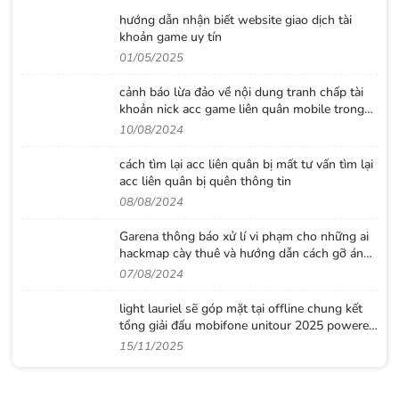
hướng dẫn nhận biết website giao dịch tài
khoản game uy tín
01/05/2025
cảnh báo lừa đảo về nội dung tranh chấp tài
khoản nick acc game liên quân mobile trong
24h
10/08/2024
cách tìm lại acc liên quân bị mất tư vấn tìm lại
acc liên quân bị quên thông tin
08/08/2024
Garena thông báo xử lí vi phạm cho những ai
hackmap cày thuê và hướng dẫn cách gỡ án
phạt đúng quy định
07/08/2024
light lauriel sẽ góp mặt tại offline chung kết
tổng giải đấu mobifone unitour 2025 powered
by on live tv
15/11/2025