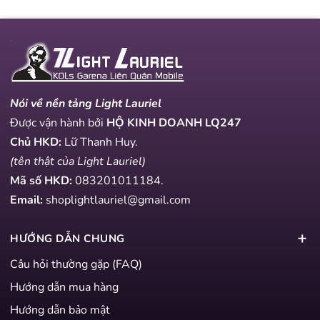
Nói về nền tảng Light Lauriel
Được vận hành bởi
HỘ KINH DOANH LQ247
Chủ HKD:
Lữ Thanh Huy.
(tên thật của Light Lauriel)
Mã số HKD:
083201011184
.
Email:
shoplightlauriel@gmail.com
HƯỚNG DẪN CHUNG
Câu hỏi thường gặp (FAQ)
Hướng dẫn mua hàng
Hướng dẫn bảo mật