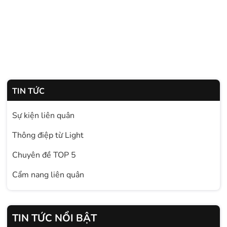
TIN TỨC
Sự kiện liên quân
Thông điệp từ Light
Chuyên đề TOP 5
Cẩm nang liên quân
TIN TỨC NỔI BẬT