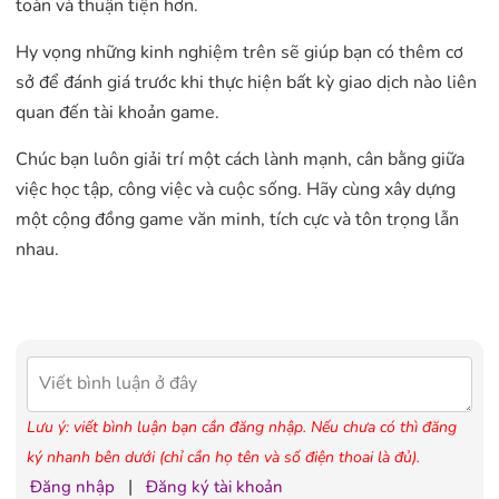
toàn và thuận tiện hơn.
Hy vọng những kinh nghiệm trên sẽ giúp bạn có thêm cơ
sở để đánh giá trước khi thực hiện bất kỳ giao dịch nào liên
quan đến tài khoản game.
Chúc bạn luôn giải trí một cách lành mạnh, cân bằng giữa
việc học tập, công việc và cuộc sống. Hãy cùng xây dựng
một cộng đồng game văn minh, tích cực và tôn trọng lẫn
nhau.
Lưu ý: viết bình luận bạn cần đăng nhập. Nếu chưa có thì đăng
ký nhanh bên dưới (chỉ cần họ tên và số điện thoai là đủ).
|
Đăng nhập
Đăng ký tài khoản