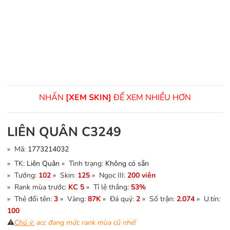
NHẤN
[XEM SKIN]
ĐỂ XEM NHIỀU HƠN
LIÊN QUÂN C3249
» Mã:
1773214032
» TK:
Liên Quân
» Tình trạng:
Không có sẵn
» Tướng:
102
» Skin:
125
» Ngọc III:
200 viên
» Rank mùa trước:
KC 5
» Tỉ lệ thắng:
53%
» Thẻ đổi tên:
3
» Vàng:
87K
» Đá quý:
2
» Số trận:
2.074
» U.tín:
100
⚠️
Chú ý:
acc đang mức rank mùa cũ nhé!