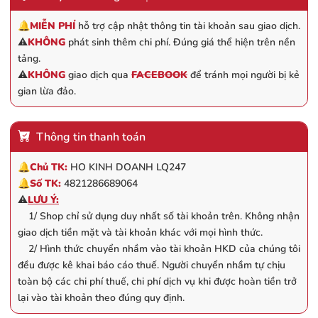
🔔
MIỄN PHÍ
hỗ trợ cập nhật thông tin tài khoản sau giao dịch.
⚠️
KHÔNG
phát sinh thêm chi phí. Đúng giá thể hiện trên nền
tảng.
⚠️
KHÔNG
giao dịch qua
FACEBOOK
để tránh mọi người bị kẻ
gian lừa đảo.
Thông tin thanh toán
🔔
Chủ TK:
HO KINH DOANH LQ247
🔔
Số TK:
4821286689064
⚠️
LƯU Ý:
1/ Shop chỉ sử dụng duy nhất số tài khoản trên. Không nhận
giao dịch tiền mặt và tài khoản khác với mọi hình thức.
2/ Hình thức chuyển nhầm vào tài khoản HKD của chúng tôi
đều được kê khai báo cáo thuế. Người chuyển nhầm tự chịu
toàn bộ các chi phí thuế, chi phí dịch vụ khi được hoàn tiền trở
lại vào tài khoản theo đúng quy định.