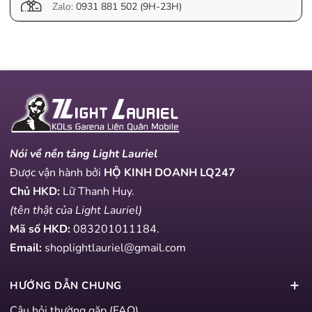
Zalo:
0931 881 502 (9H-23H)
Nói về nền tảng Light Lauriel
Được vận hành bởi
HỘ KINH DOANH LQ247
Chủ HKD:
Lữ Thanh Huy.
(tên thật của Light Lauriel)
Mã số HKD:
083201011184
.
Email:
shoplightlauriel@gmail.com
HƯỚNG DẪN CHUNG
Câu hỏi thường gặp (FAQ)