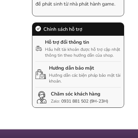
đề phát sinh từ nhà phát hành game.
Chính sách hỗ trợ
Hỗ trợ đổi thông tin
Hầu hết tài khoản được hỗ trợ cập nhật
thông tin theo hướng dẫn của shop.
Hướng dẫn bảo mật
Hướng dẫn các biện pháp bảo mật tài
khoản.
Chăm sóc khách hàng
Zalo:
0931 881 502 (9H-23H)