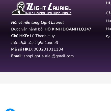
H
Câ
Hư
Nói về nền tảng Light Lauriel
Hư
Được vận hành bởi
HỘ KINH DOANH LQ247
Chủ HKD:
Lữ Thanh Huy.
Sơ
(tên thật của Light Lauriel)
Mã số HKD:
083201011184
.
Email:
shoplightlauriel@gmail.com