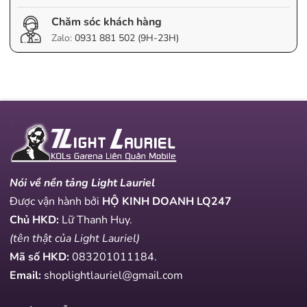
Chăm sóc khách hàng
Zalo:
0931 881 502 (9H-23H)
Nói về nền tảng Light Lauriel
Được vận hành bởi
HỘ KINH DOANH LQ247
Chủ HKD:
Lữ Thanh Huy.
(tên thật của Light Lauriel)
Mã số HKD:
083201011184
.
Email:
shoplightlauriel@gmail.com