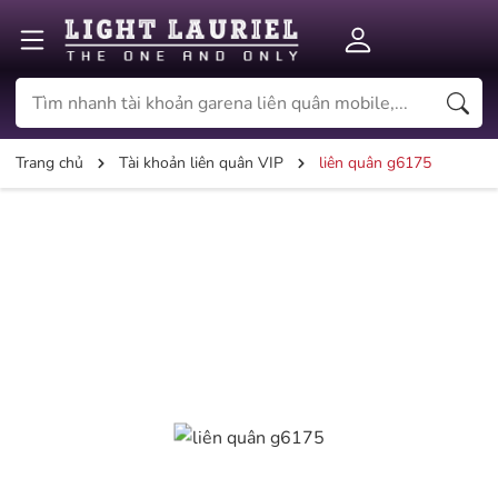
Trang chủ
Tài khoản liên quân VIP
liên quân g6175