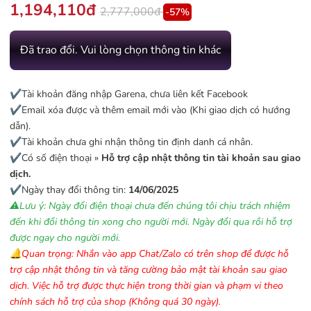
1,194,110đ
2,777,000đ
-57%
Đã trao đổi. Vui lòng chọn thông tin khác
✔️Tài khoản đăng nhập Garena, chưa liên kết Facebook
✔️Email xóa được và thêm email mới vào (Khi giao dịch có hướng
dẫn).
✔️Tài khoản chưa ghi nhận thông tin định danh cá nhân.
✔️Có số điện thoại »
Hỗ trợ cập nhật thông tin tài khoản sau giao
dịch.
✔️Ngày thay đổi thông tin:
14/06/2025
⚠️Lưu ý: Ngày đổi điện thoại chưa đến chúng tôi chịu trách nhiệm
đến khi đổi thông tin xong cho người mới. Ngày đổi qua rồi hỗ trợ
được ngay cho người mới.
🔔Quan trọng: Nhắn vào app Chat/Zalo có trên shop để được hỗ
trợ cập nhật thông tin và tăng cường bảo mật tài khoản sau giao
dịch. Việc hỗ trợ được thực hiện trong thời gian và phạm vi theo
chính sách hỗ trợ của shop (Không quá 30 ngày).