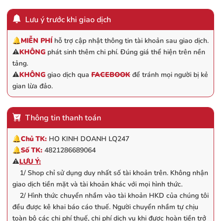
Lưu ý trước khi giao dịch
🔔
MIỄN PHÍ
hỗ trợ cập nhật thông tin tài khoản sau giao dịch.
⚠️
KHÔNG
phát sinh thêm chi phí. Đúng giá thể hiện trên nền
tảng.
⚠️
KHÔNG
giao dịch qua
FACEBOOK
để tránh mọi người bị kẻ
gian lừa đảo.
Thông tin thanh toán
🔔
Chủ TK:
HO KINH DOANH LQ247
🔔
Số TK:
4821286689064
⚠️
LƯU Ý:
1/ Shop chỉ sử dụng duy nhất số tài khoản trên. Không nhận
giao dịch tiền mặt và tài khoản khác với mọi hình thức.
2/ Hình thức chuyển nhầm vào tài khoản HKD của chúng tôi
đều được kê khai báo cáo thuế. Người chuyển nhầm tự chịu
toàn bộ các chi phí thuế, chi phí dịch vụ khi được hoàn tiền trở