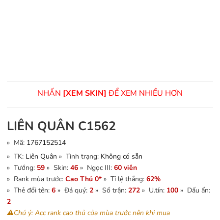
NHẤN
[XEM SKIN]
ĐỂ XEM NHIỀU HƠN
LIÊN QUÂN C1562
» Mã:
1767152514
» TK:
Liên Quân
» Tình trạng:
Không có sẵn
» Tướng:
59
» Skin:
46
» Ngọc III:
60 viên
» Rank mùa trước:
Cao Thủ 0*
» Tỉ lệ thắng:
62%
» Thẻ đổi tên:
6
» Đá quý:
2
» Số trận:
272
» U.tín:
100
» Dấu ấn:
2
⚠️Chú ý: Acc rank cao thủ của mùa trước nên khi mua