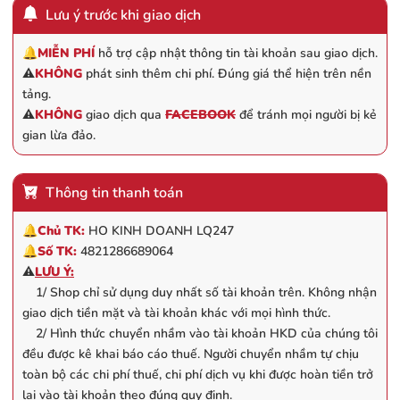
Lưu ý trước khi giao dịch
🔔
MIỄN PHÍ
hỗ trợ cập nhật thông tin tài khoản sau giao dịch.
⚠️
KHÔNG
phát sinh thêm chi phí. Đúng giá thể hiện trên nền
tảng.
⚠️
KHÔNG
giao dịch qua
FACEBOOK
để tránh mọi người bị kẻ
gian lừa đảo.
Thông tin thanh toán
🔔
Chủ TK:
HO KINH DOANH LQ247
🔔
Số TK:
4821286689064
⚠️
LƯU Ý:
1/ Shop chỉ sử dụng duy nhất số tài khoản trên. Không nhận
giao dịch tiền mặt và tài khoản khác với mọi hình thức.
2/ Hình thức chuyển nhầm vào tài khoản HKD của chúng tôi
đều được kê khai báo cáo thuế. Người chuyển nhầm tự chịu
toàn bộ các chi phí thuế, chi phí dịch vụ khi được hoàn tiền trở
lại vào tài khoản theo đúng quy định.