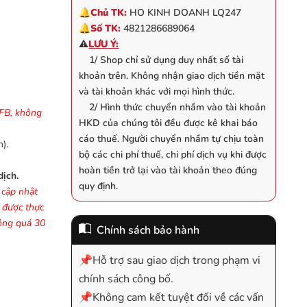
🔔
Chủ TK:
HO KINH DOANH LQ247
🔔
Số TK:
4821286689064
⚠️
LƯU Ý:
1/ Shop chỉ sử dụng duy nhất số tài
khoản trên. Không nhận giao dịch tiền mặt
và tài khoản khác với mọi hình thức.
2/ Hình thức chuyển nhầm vào tài khoản
FB, không
HKD của chúng tôi đều được kê khai báo
cáo thuế. Người chuyển nhầm tự chịu toàn
).
bộ các chi phí thuế, chi phí dịch vụ khi được
hoàn tiền trở lại vào tài khoản theo đúng
dịch.
quy định.
 cập nhật
ợ được thực
hông quá 30
Chính sách bảo hành
📌Hỗ trợ sau giao dịch trong phạm vi
chính sách công bố.
📌Không cam kết tuyệt đối về các vấn