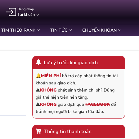
Đăng nhập
Tài khoản
TÌM THEO RANK
TIN TỨC
CHUYỂN KHOẢN
Lưu ý trước khi giao dịch
🔔
MIỄN PHÍ
hỗ trợ cập nhật thông tin tài
khoản sau giao dịch.
⚠️
KHÔNG
phát sinh thêm chi phí. Đúng
giá thể hiện trên nền tảng.
⚠️
KHÔNG
giao dịch qua
FACEBOOK
để
tránh mọi người bị kẻ gian lừa đảo.
Thông tin thanh toán