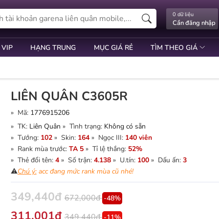
0 dữ liệu
Cần đăng nhập
 VIP
HẠNG TRUNG
MỤC GIÁ RẺ
TÌM THEO GIÁ
LIÊN QUÂN C3605R
» Mã:
1776915206
» TK:
Liên Quân
» Tình trạng:
Không có sẵn
» Tướng:
102
» Skin:
164
» Ngọc III:
140 viên
» Rank mùa trước:
TA 5
» Tỉ lệ thắng:
52%
» Thẻ đổi tên:
4
» Số trận:
4.138
» U.tín:
100
» Dấu ấn:
3
⚠️
Chú ý:
acc đang mức rank mùa cũ nhé!
349,440đ
672,000đ
-48%
311,001đ
349,440đ
-11%