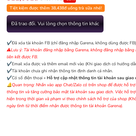
Tiệt kiệm được thêm 38,438đ uống trà sữa nhé!
Đã trao đổi. Vui lòng chọn thông tin khác
✔️Đã xóa tài khoản FB (chỉ đăng nhập Garena, không dùng được FB)
⚠️Lưu ý: Tài khoản đăng nhập bằng Garena, không đăng nhập bằng 
liên kết được FB.
✔️Email xóa được và thêm email mới vào (Khi giao dịch có hướng dẫn
✔️Tài khoản chưa ghi nhận thông tin định danh cá nhân.
✔️Có số điện thoại »
Hỗ trợ cập nhật thông tin tài khoản sau giao 
🔔Quan trọng: Nhắn vào app Chat/Zalo có trên shop để được hỗ trợ
thông tin và tăng cường bảo mật tài khoản sau giao dịch. Việc hỗ tr
hiện trong thời gian và phạm vi theo chính sách hỗ trợ của shop (K
ngày tình từ thời điểm nhận được thông tin tài khoản Garena).