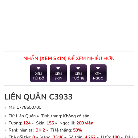
NHẤN
[XEM SKIN]
ĐỂ XEM NHIỀU HƠN
XEM
XEM
XEM
XEM
TÚI ĐỒ
SKIN
TƯỚNG
NGỌC
LIÊN QUÂN C3933
» Mã:
1778650700
» TK:
Liên Quân
» Tình trạng:
Không có sẵn
» Tướng:
124
» Skin:
155
» Ngọc III:
200 viên
» Rank hiện tại:
BK 2
» Tỉ lệ thắng:
50%
» Thẻ đổi tên:
8
» Vàng:
331K
» Số trận:
4.262
» U.tín:
100
» Dấu