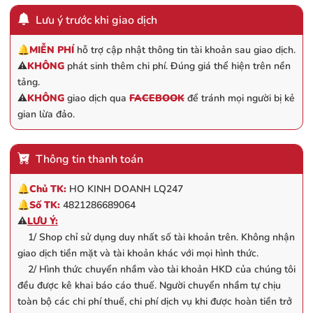
Lưu ý trước khi giao dịch
🔔
MIỄN PHÍ
hỗ trợ cập nhật thông tin tài khoản sau giao dịch.
⚠️
KHÔNG
phát sinh thêm chi phí. Đúng giá thể hiện trên nền
tảng.
⚠️
KHÔNG
giao dịch qua
FACEBOOK
để tránh mọi người bị kẻ
gian lừa đảo.
Thông tin thanh toán
🔔
Chủ TK:
HO KINH DOANH LQ247
🔔
Số TK:
4821286689064
⚠️
LƯU Ý:
1/ Shop chỉ sử dụng duy nhất số tài khoản trên. Không nhận
giao dịch tiền mặt và tài khoản khác với mọi hình thức.
2/ Hình thức chuyển nhầm vào tài khoản HKD của chúng tôi
đều được kê khai báo cáo thuế. Người chuyển nhầm tự chịu
toàn bộ các chi phí thuế, chi phí dịch vụ khi được hoàn tiền trở