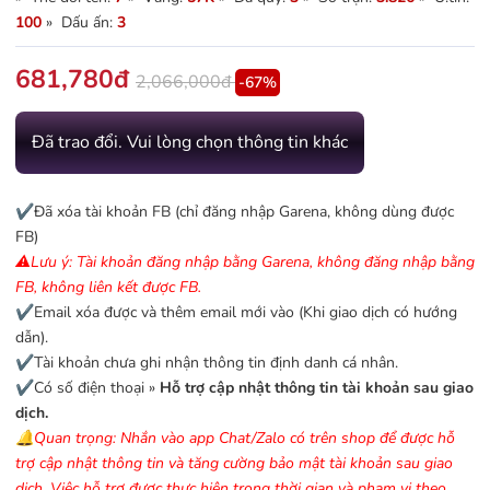
100
» Dấu ấn:
3
681,780đ
2,066,000đ
-67%
Đã trao đổi. Vui lòng chọn thông tin khác
✔️Đã xóa tài khoản FB (chỉ đăng nhập Garena, không dùng được
FB)
⚠️Lưu ý: Tài khoản đăng nhập bằng Garena, không đăng nhập bằng
FB, không liên kết được FB.
✔️Email xóa được và thêm email mới vào (Khi giao dịch có hướng
dẫn).
✔️Tài khoản chưa ghi nhận thông tin định danh cá nhân.
✔️Có số điện thoại »
Hỗ trợ cập nhật thông tin tài khoản sau giao
dịch.
🔔Quan trọng: Nhắn vào app Chat/Zalo có trên shop để được hỗ
trợ cập nhật thông tin và tăng cường bảo mật tài khoản sau giao
dịch. Việc hỗ trợ được thực hiện trong thời gian và phạm vi theo