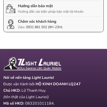
Hướng dẫn bảo mật
Hướng dẫn các biện pháp bảo mật tài khoản.
Chăm sóc khách hàng
Zalo:
0931 881 502 (9H-23H)
Nói về nền tảng Light Lauriel
Được vận hành bởi
HỘ KINH DOANH LQ247
Chủ HKD:
Lữ Thanh Huy.
(tên thật của Light Lauriel)
Mã số HKD:
083201011184
.