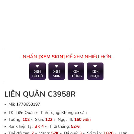
NHẤN
[XEM SKIN]
ĐỂ XEM NHIỀU HƠN
XEM
XEM
XEM
XEM
TÚI ĐỒ
SKIN
TƯỚNG
NGỌC
LIÊN QUÂN C3958R
» Mã:
1778653197
» TK:
Liên Quân
» Tình trạng:
Không có sẵn
» Tướng:
102
» Skin:
122
» Ngọc III:
160 viên
» Rank hiện tại:
BK 4
» Tỉ lệ thắng:
52%
» Thẻ đổi tên:
7
» Vàng:
57K
» Đá quý:
3
» Số trận:
3.826
» U.tín: