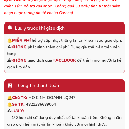
chính sách hỗ trợ của shop (Không quá 30 ngày tình từ thời điểm
nhận được thông tin tài khoản Garena).
Lưu ý trước khi giao dịch
🔔
MIỄN PHÍ
hỗ trợ cập nhật thông tin tài khoản sau giao dịch.
⚠️
KHÔNG
phát sinh thêm chi phí. Đúng giá thể hiện trên nền
tảng.
⚠️
KHÔNG
giao dịch qua
FACEBOOK
để tránh mọi người bị kẻ
gian lừa đảo.
Thông tin thanh toán
🔔
Chủ TK:
HO KINH DOANH LQ247
🔔
Số TK:
4821286689064
⚠️
LƯU Ý:
1/ Shop chỉ sử dụng duy nhất số tài khoản trên. Không nhận
giao dịch tiền mặt và tài khoản khác với mọi hình thức.