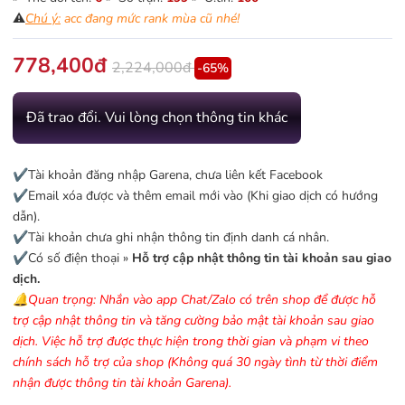
⚠️
Chú ý:
acc đang mức rank mùa cũ nhé!
778,400đ
2,224,000đ
-65%
Đã trao đổi. Vui lòng chọn thông tin khác
✔️Tài khoản đăng nhập Garena, chưa liên kết Facebook
✔️Email xóa được và thêm email mới vào (Khi giao dịch có hướng
dẫn).
✔️Tài khoản chưa ghi nhận thông tin định danh cá nhân.
✔️Có số điện thoại »
Hỗ trợ cập nhật thông tin tài khoản sau giao
dịch.
🔔Quan trọng: Nhắn vào app Chat/Zalo có trên shop để được hỗ
trợ cập nhật thông tin và tăng cường bảo mật tài khoản sau giao
dịch. Việc hỗ trợ được thực hiện trong thời gian và phạm vi theo
chính sách hỗ trợ của shop (Không quá 30 ngày tình từ thời điểm
nhận được thông tin tài khoản Garena).