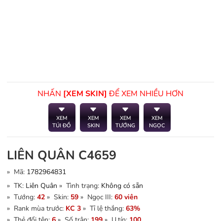
NHẤN
[XEM SKIN]
ĐỂ XEM NHIỀU HƠN
XEM
XEM
XEM
XEM
TÚI ĐỒ
SKIN
TƯỚNG
NGỌC
LIÊN QUÂN C4659
» Mã:
1782964831
» TK:
Liên Quân
» Tình trạng:
Không có sẵn
» Tướng:
42
» Skin:
59
» Ngọc III:
60 viên
» Rank mùa trước:
KC 3
» Tỉ lệ thắng:
63%
» Thẻ đổi tên:
6
» Số trận:
199
» U.tín:
100