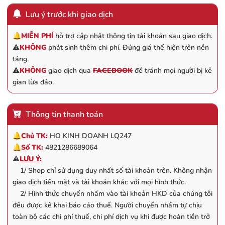
Lưu ý trước khi giao dịch
🔔
MIỄN PHÍ
hỗ trợ cập nhật thông tin tài khoản sau giao dịch.
⚠️
KHÔNG
phát sinh thêm chi phí. Đúng giá thể hiện trên nền
tảng.
⚠️
KHÔNG
giao dịch qua
FACEBOOK
để tránh mọi người bị kẻ
gian lừa đảo.
Thông tin thanh toán
🔔
Chủ TK:
HO KINH DOANH LQ247
🔔
Số TK:
4821286689064
⚠️
LƯU Ý:
1/ Shop chỉ sử dụng duy nhất số tài khoản trên. Không nhận
giao dịch tiền mặt và tài khoản khác với mọi hình thức.
2/ Hình thức chuyển nhầm vào tài khoản HKD của chúng tôi
đều được kê khai báo cáo thuế. Người chuyển nhầm tự chịu
toàn bộ các chi phí thuế, chi phí dịch vụ khi được hoàn tiền trở