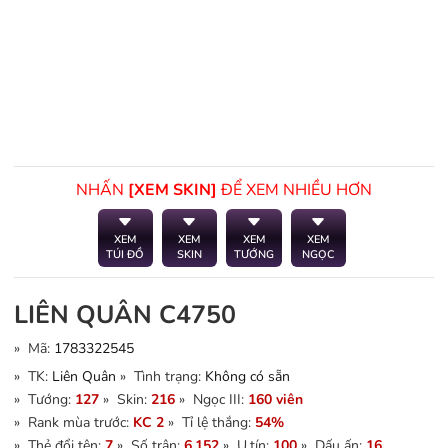
NHẤN
[XEM SKIN]
ĐỂ XEM NHIỀU HƠN
XEM
XEM
XEM
XEM
TÚI ĐỒ
SKIN
TƯỚNG
NGỌC
LIÊN QUÂN C4750
» Mã:
1783322545
» TK:
Liên Quân
» Tình trạng:
Không có sẵn
» Tướng:
127
» Skin:
216
» Ngọc III:
160 viên
» Rank mùa trước:
KC 2
» Tỉ lệ thắng:
54%
» Thẻ đổi tên:
7
» Số trận:
6.152
» U.tín:
100
» Dấu ấn:
16