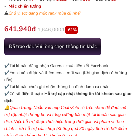
»
Mác chiến tướng
⚠️
Chú ý:
acc đang mức rank mùa cũ nhé!
641,940đ
1,646,000đ
-61%
Đã trao đổi. Vui lòng chọn thông tin khác
✔️Tài khoản đăng nhập Garena, chưa liên kết Facebook
✔️Email xóa được và thêm email mới vào (Khi giao dịch có hướng
dẫn).
✔️Tài khoản chưa ghi nhận thông tin định danh cá nhân.
✔️Có số điện thoại »
Hỗ trợ cập nhật thông tin tài khoản sau giao
dịch.
🔔Quan trọng: Nhắn vào app Chat/Zalo có trên shop để được hỗ
trợ cập nhật thông tin và tăng cường bảo mật tài khoản sau giao
dịch. Việc hỗ trợ được thực hiện trong thời gian và phạm vi theo
chính sách hỗ trợ của shop (Không quá 30 ngày tình từ thời điểm
nhận được thông tin tài khoản Garena).