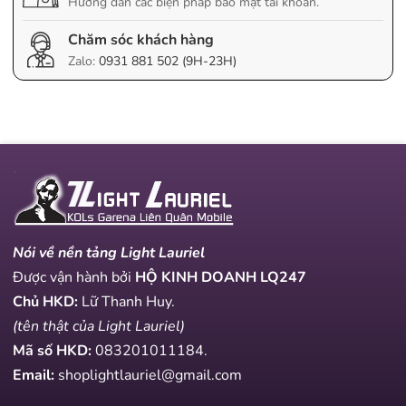
Hướng dẫn các biện pháp bảo mật tài khoản.
Chăm sóc khách hàng
Zalo:
0931 881 502 (9H-23H)
Nói về nền tảng Light Lauriel
Được vận hành bởi
HỘ KINH DOANH LQ247
Chủ HKD:
Lữ Thanh Huy.
(tên thật của Light Lauriel)
Mã số HKD:
083201011184
.
Email:
shoplightlauriel@gmail.com