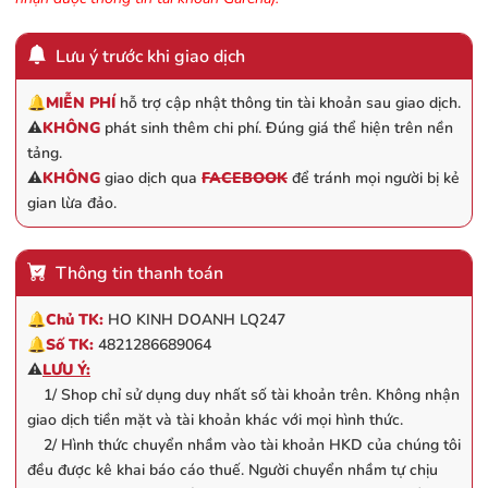
Lưu ý trước khi giao dịch
🔔
MIỄN PHÍ
hỗ trợ cập nhật thông tin tài khoản sau giao dịch.
⚠️
KHÔNG
phát sinh thêm chi phí. Đúng giá thể hiện trên nền
tảng.
⚠️
KHÔNG
giao dịch qua
FACEBOOK
để tránh mọi người bị kẻ
gian lừa đảo.
Thông tin thanh toán
🔔
Chủ TK:
HO KINH DOANH LQ247
🔔
Số TK:
4821286689064
⚠️
LƯU Ý:
1/ Shop chỉ sử dụng duy nhất số tài khoản trên. Không nhận
giao dịch tiền mặt và tài khoản khác với mọi hình thức.
2/ Hình thức chuyển nhầm vào tài khoản HKD của chúng tôi
đều được kê khai báo cáo thuế. Người chuyển nhầm tự chịu