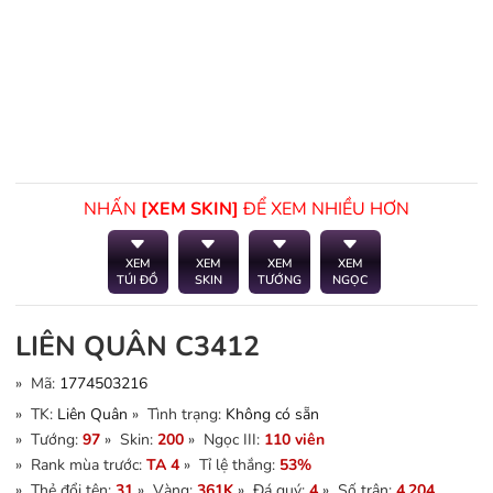
NHẤN
[XEM SKIN]
ĐỂ XEM NHIỀU HƠN
XEM
XEM
XEM
XEM
TÚI ĐỒ
SKIN
TƯỚNG
NGỌC
LIÊN QUÂN C3412
» Mã:
1774503216
» TK:
Liên Quân
» Tình trạng:
Không có sẵn
» Tướng:
97
» Skin:
200
» Ngọc III:
110 viên
» Rank mùa trước:
TA 4
» Tỉ lệ thắng:
53%
» Thẻ đổi tên:
31
» Vàng:
361K
» Đá quý:
4
» Số trận:
4.204