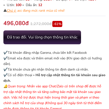
» U.tín:
100
» Dấu ấn:
12
⚠️
Chú ý:
acc đang mức rank mùa cũ nhé!
496,080đ
1,272,000đ
-61%
Đã trao đổi. Vui lòng chọn thông tin khác
✔️Tài khoản đăng nhập Garena, chưa liên kết Facebook
✔️Email xóa được và thêm email mới vào (Khi giao dịch có hướng
dẫn).
✔️Tài khoản chưa ghi nhận thông tin định danh cá nhân.
✔️Có số điện thoại »
Hỗ trợ cập nhật thông tin tài khoản sau giao
dịch.
🔔Quan trọng: Nhắn vào app Chat/Zalo có trên shop để được hỗ
trợ cập nhật thông tin và tăng cường bảo mật tài khoản sau giao
dịch. Việc hỗ trợ được thực hiện trong thời gian và phạm vi theo
chính sách hỗ trợ của shop (Không quá 30 ngày tình từ thời điểm
nhận được thông tin tài khoản Garena).