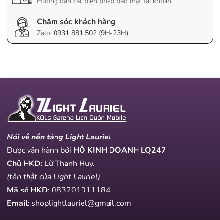
Hướng dẫn các biện pháp bảo mật tài khoản.
Chăm sóc khách hàng
Zalo:
0931 881 502 (9H-23H)
Nói về nền tảng Light Lauriel
Được vận hành bởi
HỘ KINH DOANH LQ247
Chủ HKD:
Lữ Thanh Huy.
(tên thật của Light Lauriel)
Mã số HKD:
083201011184
.
Email:
shoplightlauriel@gmail.com