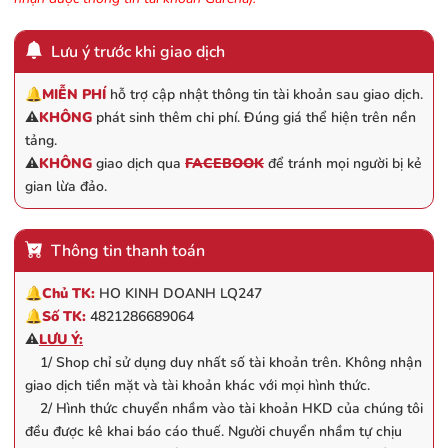
Lưu ý trước khi giao dịch
🔔
MIỄN PHÍ
hỗ trợ cập nhật thông tin tài khoản sau giao dịch.
⚠️
KHÔNG
phát sinh thêm chi phí. Đúng giá thể hiện trên nền
tảng.
⚠️
KHÔNG
giao dịch qua
FACEBOOK
để tránh mọi người bị kẻ
gian lừa đảo.
Thông tin thanh toán
🔔
Chủ TK:
HO KINH DOANH LQ247
🔔
Số TK:
4821286689064
⚠️
LƯU Ý:
1/ Shop chỉ sử dụng duy nhất số tài khoản trên. Không nhận
giao dịch tiền mặt và tài khoản khác với mọi hình thức.
2/ Hình thức chuyển nhầm vào tài khoản HKD của chúng tôi
đều được kê khai báo cáo thuế. Người chuyển nhầm tự chịu