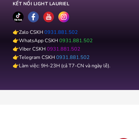
KẾT NỐI LIGHT LAURIEL
👉Zalo CSKH
0931.881.502
👉WhatsApp CSKH
0931.881.502
👉Viber CSKH
0931.881.502
👉Telegram CSKH
0931.881.502
👉Làm việc: 9H-23H (cả T7-CN và ngày lễ).