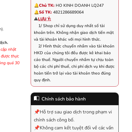
🔔
Chủ TK:
HO KINH DOANH LQ247
🔔
Số TK:
4821286689064
⚠️
LƯU Ý:
1/ Shop chỉ sử dụng duy nhất số tài
).
khoản trên. Không nhận giao dịch tiền mặt
và tài khoản khác với mọi hình thức.
dịch.
2/ Hình thức chuyển nhầm vào tài khoản
 cập nhật
HKD của chúng tôi đều được kê khai báo
ợ được thực
cáo thuế. Người chuyển nhầm tự chịu toàn
hông quá 30
bộ các chi phí thuế, chi phí dịch vụ khi được
hoàn tiền trở lại vào tài khoản theo đúng
quy định.
Chính sách bảo hành
📌Hỗ trợ sau giao dịch trong phạm vi
chính sách công bố.
📌Không cam kết tuyệt đối về các vấn