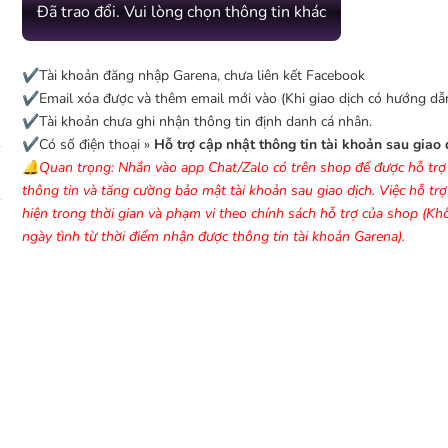
Đã trao đổi. Vui lòng chọn thông tin khác
✔️Tài khoản đăng nhập Garena, chưa liên kết Facebook
✔️Email xóa được và thêm email mới vào (Khi giao dịch có hướng dẫn
✔️Tài khoản chưa ghi nhận thông tin định danh cá nhân.
✔️Có số điện thoại »
Hỗ trợ cập nhật thông tin tài khoản sau giao 
🔔Quan trọng: Nhắn vào app Chat/Zalo có trên shop để được hỗ trợ
thông tin và tăng cường bảo mật tài khoản sau giao dịch. Việc hỗ tr
hiện trong thời gian và phạm vi theo chính sách hỗ trợ của shop (K
ngày tình từ thời điểm nhận được thông tin tài khoản Garena).