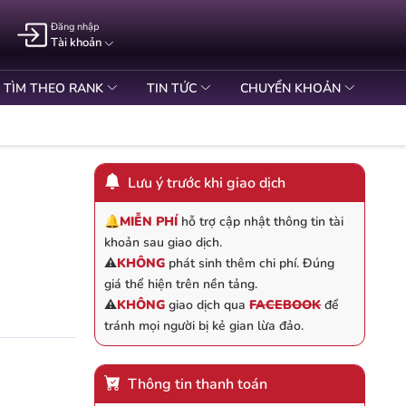
Đăng nhập
Tài khoản
TÌM THEO RANK
TIN TỨC
CHUYỂN KHOẢN
Lưu ý trước khi giao dịch
🔔
MIỄN PHÍ
hỗ trợ cập nhật thông tin tài
khoản sau giao dịch.
⚠️
KHÔNG
phát sinh thêm chi phí. Đúng
giá thể hiện trên nền tảng.
⚠️
KHÔNG
giao dịch qua
FACEBOOK
để
tránh mọi người bị kẻ gian lừa đảo.
Thông tin thanh toán