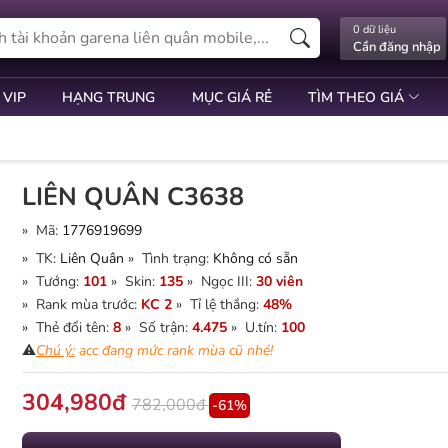
0 dữ liệu
Cần đăng nhập
 VIP
HẠNG TRUNG
MỤC GIÁ RẺ
TÌM THEO GIÁ
LIÊN QUÂN C3638
» Mã:
1776919699
» TK:
Liên Quân
» Tình trạng:
Không có sẵn
» Tướng:
101
» Skin:
135
» Ngọc III:
30 viên
» Rank mùa trước:
KC 2
» Tỉ lệ thắng:
48%
» Thẻ đổi tên:
8
» Số trận:
4.475
» U.tín:
100
⚠️
Chú ý:
acc đang mức rank mùa cũ nhé!
304,980đ
782,000đ
-61%