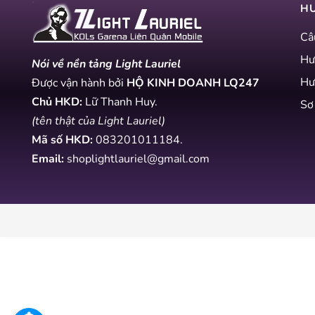
H
Câ
Hư
Nói về nền tảng Light Lauriel
Hư
Được vận hành bởi
HỘ KINH DOANH LQ247
Chủ HKD:
Lữ Thanh Huy.
Sơ
(tên thật của Light Lauriel)
Mã số HKD:
083201011184
.
Email:
shoplightlauriel@gmail.com