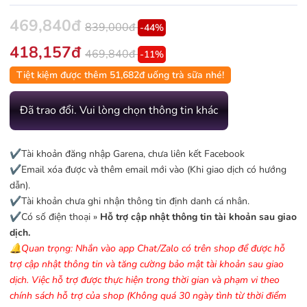
469,840đ
839,000đ
-44%
418,157đ
469,840đ
-11%
Tiệt kiệm được thêm 51,682đ uống trà sữa nhé!
Đã trao đổi. Vui lòng chọn thông tin khác
✔️Tài khoản đăng nhập Garena, chưa liên kết Facebook
✔️Email xóa được và thêm email mới vào (Khi giao dịch có hướng
dẫn).
✔️Tài khoản chưa ghi nhận thông tin định danh cá nhân.
✔️Có số điện thoại »
Hỗ trợ cập nhật thông tin tài khoản sau giao
dịch.
🔔Quan trọng: Nhắn vào app Chat/Zalo có trên shop để được hỗ
trợ cập nhật thông tin và tăng cường bảo mật tài khoản sau giao
dịch. Việc hỗ trợ được thực hiện trong thời gian và phạm vi theo
chính sách hỗ trợ của shop (Không quá 30 ngày tình từ thời điểm