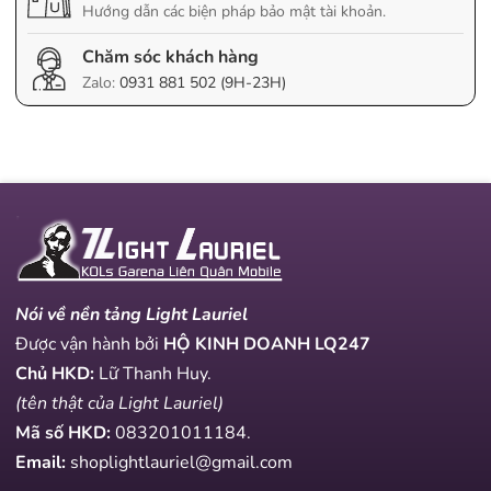
Hướng dẫn các biện pháp bảo mật tài khoản.
Chăm sóc khách hàng
Zalo:
0931 881 502 (9H-23H)
Nói về nền tảng Light Lauriel
Được vận hành bởi
HỘ KINH DOANH LQ247
Chủ HKD:
Lữ Thanh Huy.
(tên thật của Light Lauriel)
Mã số HKD:
083201011184
.
Email:
shoplightlauriel@gmail.com