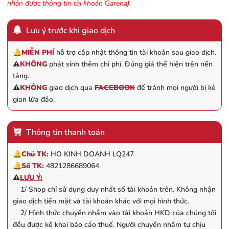
nhận được thông tin tài khoản Garena).
Lưu ý trước khi giao dịch
🔔
MIỄN PHÍ
hỗ trợ cập nhật thông tin tài khoản sau giao dịch.
⚠️
KHÔNG
phát sinh thêm chi phí. Đúng giá thể hiện trên nền
tảng.
⚠️
KHÔNG
giao dịch qua
FACEBOOK
để tránh mọi người bị kẻ
gian lừa đảo.
Thông tin thanh toán
🔔
Chủ TK:
HO KINH DOANH LQ247
🔔
Số TK:
4821286689064
⚠️
LƯU Ý:
1/ Shop chỉ sử dụng duy nhất số tài khoản trên. Không nhận
giao dịch tiền mặt và tài khoản khác với mọi hình thức.
2/ Hình thức chuyển nhầm vào tài khoản HKD của chúng tôi
đều được kê khai báo cáo thuế. Người chuyển nhầm tự chịu