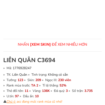
NHẤN
[XEM SKIN]
ĐỂ XEM NHIỀU HƠN
LIÊN QUÂN C3694
» Mã:
1776928247
» TK:
Liên Quân
» Tình trạng:
Không có sẵn
» Tướng:
123
» Skin:
209
» Ngọc III:
230 viên
» Rank mùa trước:
TA 2
» Tỉ lệ thắng:
52%
» Thẻ đổi tên:
11
» Vàng:
136K
» Đá quý:
3
» Số trận:
3.735
» U.tín:
97
» Dấu ấn:
10
⚠️
Chú ý:
acc đang mức rank mùa cũ nhé!