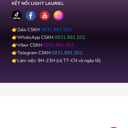
KẾT NỐI LIGHT LAURIEL
👉Zalo CSKH
0931.881.502
👉WhatsApp CSKH
0931.881.502
👉Viber CSKH
0931.881.502
👉Telegram CSKH
0931.881.502
👉Làm việc: 9H-23H (cả T7-CN và ngày lễ).