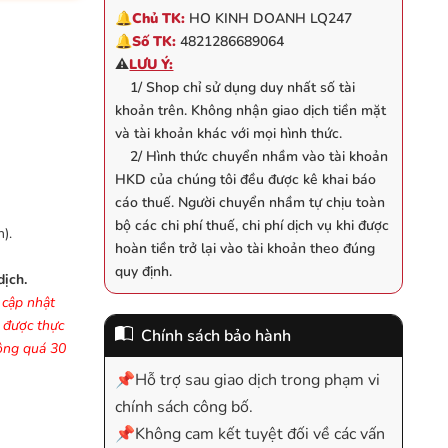
🔔
Chủ TK:
HO KINH DOANH LQ247
🔔
Số TK:
4821286689064
⚠️
LƯU Ý:
1/ Shop chỉ sử dụng duy nhất số tài
khoản trên. Không nhận giao dịch tiền mặt
và tài khoản khác với mọi hình thức.
2/ Hình thức chuyển nhầm vào tài khoản
HKD của chúng tôi đều được kê khai báo
cáo thuế. Người chuyển nhầm tự chịu toàn
bộ các chi phí thuế, chi phí dịch vụ khi được
).
hoàn tiền trở lại vào tài khoản theo đúng
quy định.
dịch.
 cập nhật
ợ được thực
Chính sách bảo hành
hông quá 30
📌Hỗ trợ sau giao dịch trong phạm vi
chính sách công bố.
📌Không cam kết tuyệt đối về các vấn