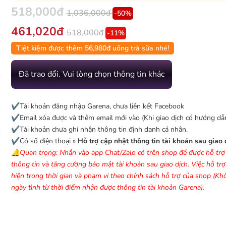
518,000đ
1,036,000đ
-50%
461,020đ
518,000đ
-11%
Tiệt kiệm được thêm 56,980đ uống trà sữa nhé!
Đã trao đổi. Vui lòng chọn thông tin khác
✔️Tài khoản đăng nhập Garena, chưa liên kết Facebook
✔️Email xóa được và thêm email mới vào (Khi giao dịch có hướng dẫn
✔️Tài khoản chưa ghi nhận thông tin định danh cá nhân.
✔️Có số điện thoại »
Hỗ trợ cập nhật thông tin tài khoản sau giao 
🔔Quan trọng: Nhắn vào app Chat/Zalo có trên shop để được hỗ trợ
thông tin và tăng cường bảo mật tài khoản sau giao dịch. Việc hỗ tr
hiện trong thời gian và phạm vi theo chính sách hỗ trợ của shop (K
ngày tình từ thời điểm nhận được thông tin tài khoản Garena).