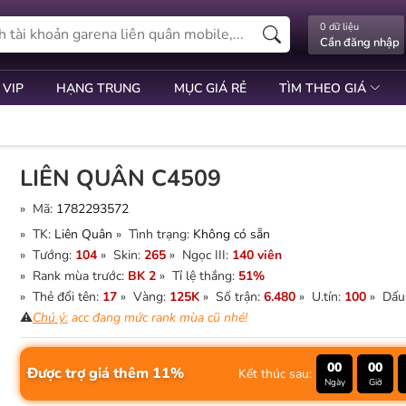
0 dữ liệu
Cần đăng nhập
 VIP
HẠNG TRUNG
MỤC GIÁ RẺ
TÌM THEO GIÁ
LIÊN QUÂN C4509
» Mã:
1782293572
» TK:
Liên Quân
» Tình trạng:
Không có sẵn
» Tướng:
104
» Skin:
265
» Ngọc III:
140 viên
» Rank mùa trước:
BK 2
» Tỉ lệ thắng:
51%
» Thẻ đổi tên:
17
» Vàng:
125K
» Số trận:
6.480
» U.tín:
100
» Dấu
⚠️
Chú ý:
acc đang mức rank mùa cũ nhé!
00
00
Được trợ giá thêm 11%
Kết thúc sau:
Ngày
Giờ