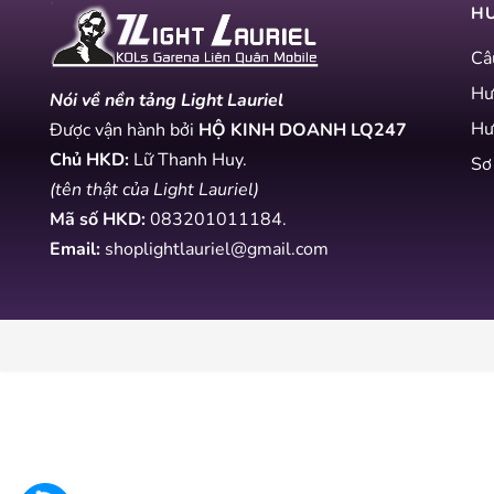
H
Câ
Hư
Nói về nền tảng Light Lauriel
Hư
Được vận hành bởi
HỘ KINH DOANH LQ247
Chủ HKD:
Lữ Thanh Huy.
Sơ
(tên thật của Light Lauriel)
Mã số HKD:
083201011184
.
Email:
shoplightlauriel@gmail.com