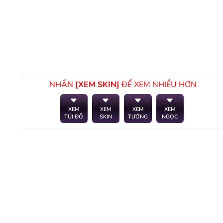
NHẤN
[XEM SKIN]
ĐỂ XEM NHIỀU HƠN
XEM
XEM
XEM
XEM
TÚI ĐỒ
SKIN
TƯỚNG
NGỌC