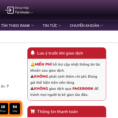
Đăng nhập
Tài khoản
TÌM THEO RANK
TIN TỨC
CHUYỂN KHOẢN
Lưu ý trước khi giao dịch
🔔
MIỄN PHÍ
hỗ trợ cập nhật thông tin tài
khoản sau giao dịch.
⚠️
KHÔNG
phát sinh thêm chi phí. Đúng
giá thể hiện trên nền tảng.
 ấn:
7
⚠️
KHÔNG
giao dịch qua
FACEBOOK
để
tránh mọi người bị kẻ gian lừa đảo.
16
54
Thông tin thanh toán
Phút
Giây