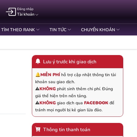
Đăng nhập
Tài khoản
TÌM THEO RANK
TIN TỨC
CHUYỂN KHOẢN
Lưu ý trước khi giao dịch
🔔
MIỄN PHÍ
hỗ trợ cập nhật thông tin tài
khoản sau giao dịch.
⚠️
KHÔNG
phát sinh thêm chi phí. Đúng
giá thể hiện trên nền tảng.
⚠️
KHÔNG
giao dịch qua
FACEBOOK
để
tránh mọi người bị kẻ gian lừa đảo.
Thông tin thanh toán