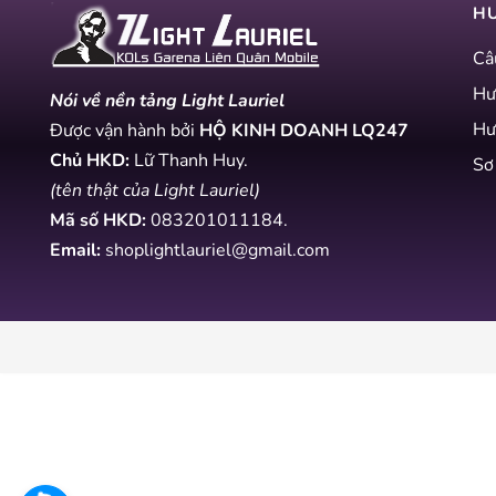
H
Câ
Hư
Nói về nền tảng Light Lauriel
Hư
Được vận hành bởi
HỘ KINH DOANH LQ247
Chủ HKD:
Lữ Thanh Huy.
Sơ
(tên thật của Light Lauriel)
Mã số HKD:
083201011184
.
Email:
shoplightlauriel@gmail.com