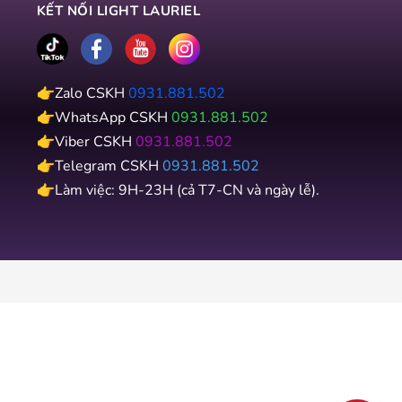
KẾT NỐI LIGHT LAURIEL
👉Zalo CSKH
0931.881.502
👉WhatsApp CSKH
0931.881.502
👉Viber CSKH
0931.881.502
👉Telegram CSKH
0931.881.502
👉Làm việc: 9H-23H (cả T7-CN và ngày lễ).