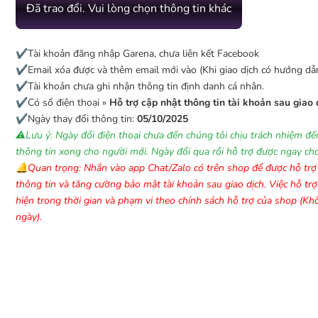
Đã trao đổi. Vui lòng chọn thông tin khác
✔️Tài khoản đăng nhập Garena, chưa liên kết Facebook
✔️Email xóa được và thêm email mới vào (Khi giao dịch có hướng dẫn
✔️Tài khoản chưa ghi nhận thông tin định danh cá nhân.
✔️Có số điện thoại »
Hỗ trợ cập nhật thông tin tài khoản sau giao 
✔️Ngày thay đổi thông tin:
05/10/2025
⚠️Lưu ý: Ngày đổi điện thoại chưa đến chúng tôi chịu trách nhiệm đến
thông tin xong cho người mới. Ngày đổi qua rồi hỗ trợ được ngay ch
🔔Quan trọng: Nhắn vào app Chat/Zalo có trên shop để được hỗ trợ
thông tin và tăng cường bảo mật tài khoản sau giao dịch. Việc hỗ tr
hiện trong thời gian và phạm vi theo chính sách hỗ trợ của shop (K
ngày).