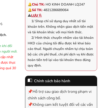
🔔
Chủ TK:
HO KINH DOANH LQ247
🔔
Số TK:
4821286689064
⚠️
LƯU Ý:
1/ Shop chỉ sử dụng duy nhất số tài
).
khoản trên. Không nhận giao dịch tiền mặt
và tài khoản khác với mọi hình thức.
dịch.
2/ Hình thức chuyển nhầm vào tài khoản
HKD của chúng tôi đều được kê khai báo
 khi đổi
cáo thuế. Người chuyển nhầm tự chịu toàn
o người mới.
bộ các chi phí thuế, chi phí dịch vụ khi được
 cập nhật
hoàn tiền trở lại vào tài khoản theo đúng
ợ được thực
quy định.
hông quá 30
Chính sách bảo hành
📌Hỗ trợ sau giao dịch trong phạm vi
chính sách công bố.
📌Không cam kết tuyệt đối về các vấn