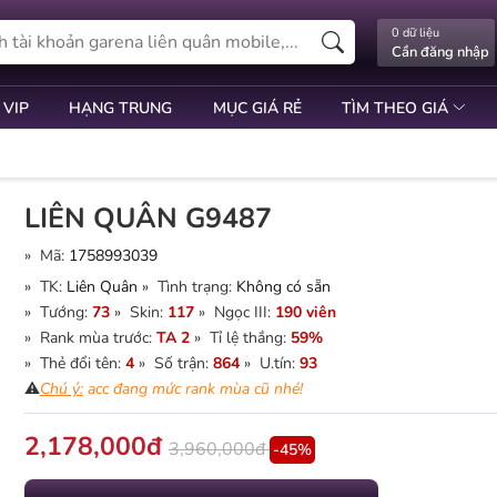
0 dữ liệu
Cần đăng nhập
 VIP
HẠNG TRUNG
MỤC GIÁ RẺ
TÌM THEO GIÁ
LIÊN QUÂN G9487
» Mã:
1758993039
» TK:
Liên Quân
» Tình trạng:
Không có sẵn
» Tướng:
73
» Skin:
117
» Ngọc III:
190 viên
» Rank mùa trước:
TA 2
» Tỉ lệ thắng:
59%
» Thẻ đổi tên:
4
» Số trận:
864
» U.tín:
93
⚠️
Chú ý:
acc đang mức rank mùa cũ nhé!
2,178,000đ
3,960,000đ
-45%