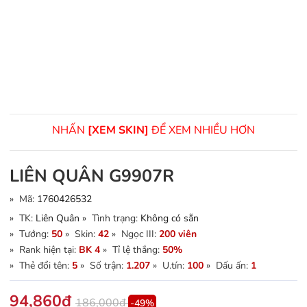
NHẤN
[XEM SKIN]
ĐỂ XEM NHIỀU HƠN
LIÊN QUÂN G9907R
» Mã:
1760426532
» TK:
Liên Quân
» Tình trạng:
Không có sẵn
» Tướng:
50
» Skin:
42
» Ngọc III:
200 viên
» Rank hiện tại:
BK 4
» Tỉ lệ thắng:
50%
» Thẻ đổi tên:
5
» Số trận:
1.207
» U.tín:
100
» Dấu ấn:
1
94,860đ
186,000đ
-49%