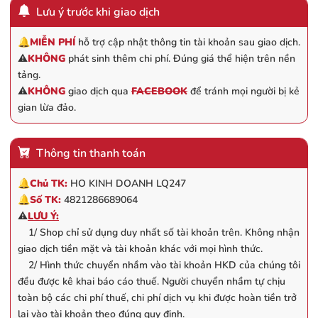
Lưu ý trước khi giao dịch
🔔
MIỄN PHÍ
hỗ trợ cập nhật thông tin tài khoản sau giao dịch.
⚠️
KHÔNG
phát sinh thêm chi phí. Đúng giá thể hiện trên nền
tảng.
⚠️
KHÔNG
giao dịch qua
FACEBOOK
để tránh mọi người bị kẻ
gian lừa đảo.
Thông tin thanh toán
🔔
Chủ TK:
HO KINH DOANH LQ247
🔔
Số TK:
4821286689064
⚠️
LƯU Ý:
1/ Shop chỉ sử dụng duy nhất số tài khoản trên. Không nhận
giao dịch tiền mặt và tài khoản khác với mọi hình thức.
2/ Hình thức chuyển nhầm vào tài khoản HKD của chúng tôi
đều được kê khai báo cáo thuế. Người chuyển nhầm tự chịu
toàn bộ các chi phí thuế, chi phí dịch vụ khi được hoàn tiền trở
lại vào tài khoản theo đúng quy định.