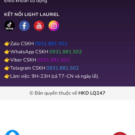
Điều khoản sử dụng
KẾT NỐI LIGHT LAURIEL
👉Zalo CSKH
0931.881.502
👉WhatsApp CSKH
0931.881.502
👉Viber CSKH
0931.881.502
👉Telegram CSKH
0931.881.502
👉Làm việc: 9H-23H (cả T7-CN và ngày lễ).
© Bản quyền thuộc về
HKD LQ247