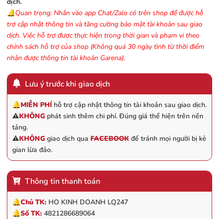
dịch.
🔔Quan trọng: Nhắn vào app Chat/Zalo có trên shop để được hỗ
trợ cập nhật thông tin và tăng cường bảo mật tài khoản sau giao
dịch. Việc hỗ trợ được thực hiện trong thời gian và phạm vi theo
chính sách hỗ trợ của shop (Không quá 30 ngày tình từ thời điểm
nhận được thông tin tài khoản Garena).
Lưu ý trước khi giao dịch
🔔
MIỄN PHÍ
hỗ trợ cập nhật thông tin tài khoản sau giao dịch.
⚠️
KHÔNG
phát sinh thêm chi phí. Đúng giá thể hiện trên nền
tảng.
⚠️
KHÔNG
giao dịch qua
FACEBOOK
để tránh mọi người bị kẻ
gian lừa đảo.
Thông tin thanh toán
🔔
Chủ TK:
HO KINH DOANH LQ247
🔔
Số TK:
4821286689064