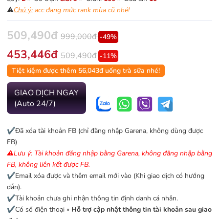
⚠️
Chú ý:
acc đang mức rank mùa cũ nhé!
509,490đ
999,000đ
-49%
453,446đ
509,490đ
-11%
Tiệt kiệm được thêm 56,043đ uống trà sữa nhé!
GIAO DỊCH NGAY
(Auto 24/7)
✔️Đã xóa tài khoản FB (chỉ đăng nhập Garena, không dùng được
FB)
⚠️Lưu ý: Tài khoản đăng nhập bằng Garena, không đăng nhập bằng
FB, không liên kết được FB.
✔️Email xóa được và thêm email mới vào (Khi giao dịch có hướng
dẫn).
✔️Tài khoản chưa ghi nhận thông tin định danh cá nhân.
✔️Có số điện thoại »
Hỗ trợ cập nhật thông tin tài khoản sau giao