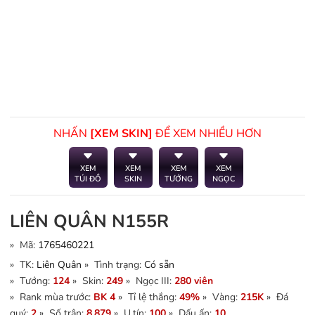
NHẤN
[XEM SKIN]
ĐỂ XEM NHIỀU HƠN
XEM
XEM
XEM
XEM
TÚI ĐỒ
SKIN
TƯỚNG
NGỌC
LIÊN QUÂN N155R
» Mã:
1765460221
» TK:
Liên Quân
» Tình trạng:
Có sẵn
» Tướng:
124
» Skin:
249
» Ngọc III:
280 viên
» Rank mùa trước:
BK 4
» Tỉ lệ thắng:
49%
» Vàng:
215K
» Đá
quý:
2
» Số trận:
8.879
» U.tín:
100
» Dấu ấn:
10