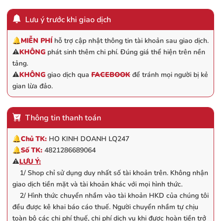
Lưu ý trước khi giao dịch
🔔
MIỄN PHÍ
hỗ trợ cập nhật thông tin tài khoản sau giao dịch.
⚠️
KHÔNG
phát sinh thêm chi phí. Đúng giá thể hiện trên nền
tảng.
⚠️
KHÔNG
giao dịch qua
FACEBOOK
để tránh mọi người bị kẻ
gian lừa đảo.
Thông tin thanh toán
🔔
Chủ TK:
HO KINH DOANH LQ247
🔔
Số TK:
4821286689064
⚠️
LƯU Ý:
1/ Shop chỉ sử dụng duy nhất số tài khoản trên. Không nhận
giao dịch tiền mặt và tài khoản khác với mọi hình thức.
2/ Hình thức chuyển nhầm vào tài khoản HKD của chúng tôi
đều được kê khai báo cáo thuế. Người chuyển nhầm tự chịu
toàn bộ các chi phí thuế, chi phí dịch vụ khi được hoàn tiền trở