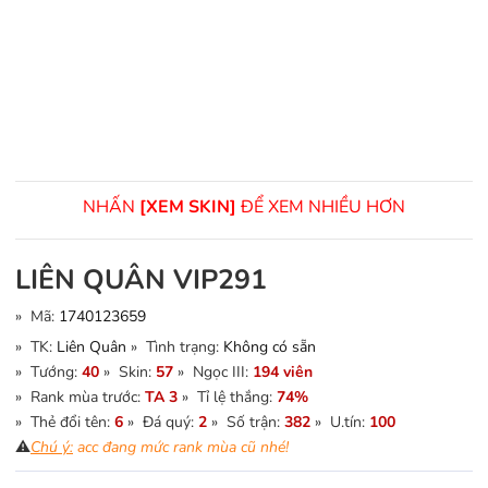
NHẤN
[XEM SKIN]
ĐỂ XEM NHIỀU HƠN
LIÊN QUÂN VIP291
» Mã:
1740123659
» TK:
Liên Quân
» Tình trạng:
Không có sẵn
» Tướng:
40
» Skin:
57
» Ngọc III:
194 viên
» Rank mùa trước:
TA 3
» Tỉ lệ thắng:
74%
» Thẻ đổi tên:
6
» Đá quý:
2
» Số trận:
382
» U.tín:
100
⚠️
Chú ý:
acc đang mức rank mùa cũ nhé!