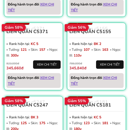
Vàng: 334K
Win: 52%
Đồng hành trọn đời
XEM CHI
Đồng hành trọn đời
XEM CHI
Dấu ấn: 6
Dấu ấn: 3
TIẾT
TIẾT
Thẻ đổi tên: 13
Thẻ đổi tên: 23
Số trận: 2.548
Số trận: 2.322
Giảm 58%
Giảm 56%
LIÊN QUÂN C5371
LIÊN QUÂN C5155
» Rank hiện tại:
KC 5
» Rank hiện tại:
BK 2
» Tướng:
121
» Skin:
157
» Ngọc
» Tướng:
107
» Skin:
163
» Ngọc
III:
300v
III:
110v
823,000đ
786,000đ
XEM CHI TIẾT
XEM CHI TIẾT
345,660đ
345,840đ
Win: 56%
Vàng: 222K
Đồng hành trọn đời
XEM CHI
Đồng hành trọn đời
XEM CHI
Dấu ấn: 1
Win: 52%
TIẾT
TIẾT
Thẻ đổi tên: 6
Dấu ấn: 6
Số trận: 1.833
Số trận: 4.879
Giảm 58%
Giảm 55%
LIÊN QUÂN C5247
LIÊN QUÂN C5181
» Rank hiện tại:
BK 3
» Rank hiện tại:
KC 5
» Tướng:
125
» Skin:
175
» Ngọc
» Tướng:
123
» Skin:
181
» Ngọc
III:
200v
III:
180v