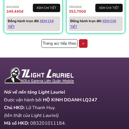
832,000đ
786,000đ
XEM CHI TIẾT
XEM CHI TIẾT
349,440đ
353,700đ
Đồng hành trọn đời
XEM CHI
Đồng hành trọn đời
XEM CHI
TIẾT
TIẾT
Trang acc tiếp theo
»
Nói về nền tảng Light Lauriel
Được vận hành bởi
HỘ KINH DOANH LQ247
Chủ HKD:
Lữ Thanh Huy.
(tên thật của Light Lauriel)
Mã số HKD:
083201011184
.