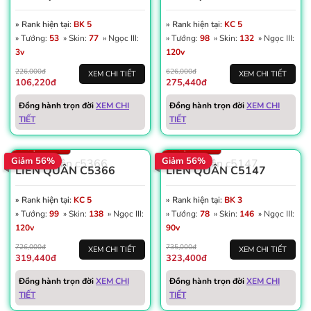
» Rank hiện tại:
BK 5
» Rank hiện tại:
KC 5
» Tướng:
53
» Skin:
77
» Ngọc III:
» Tướng:
98
» Skin:
132
» Ngọc III:
3v
120v
226,000đ
626,000đ
XEM CHI TIẾT
XEM CHI TIẾT
106,220đ
275,440đ
Win: 57%
Win: 60%
Vàng: 73K
Đồng hành trọn đời
XEM CHI
Đồng hành trọn đời
XEM CHI
Dấu ấn: 11
Dấu ấn: 2
TIẾT
TIẾT
Thẻ đổi tên: 5
Thẻ đổi tên: 4
Số trận: 2.437
Số trận: 2.177
Giảm 56%
Giảm 56%
LIÊN QUÂN C5366
LIÊN QUÂN C5147
» Rank hiện tại:
KC 5
» Rank hiện tại:
BK 3
» Tướng:
99
» Skin:
138
» Ngọc III:
» Tướng:
78
» Skin:
146
» Ngọc III:
120v
90v
726,000đ
735,000đ
XEM CHI TIẾT
XEM CHI TIẾT
319,440đ
323,400đ
Win: 50%
Win: 59%
Vàng: 43K
Đồng hành trọn đời
XEM CHI
Đồng hành trọn đời
XEM CHI
Dấu ấn: 4
Dấu ấn: 1
TIẾT
TIẾT
Thẻ đổi tên: 3
Thẻ đổi tên: 25