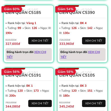
Số trận: 1.626
Số trận: 2.451
Giảm 60%
Giảm 54%
LIÊN QUÂN C5185
LIÊN QUÂN C5390
» Rank hiện tại:
Vàng 1
» Rank hiện tại:
BK 4
» Tướng:
99
» Skin:
126
» Ngọc III:
» Tướng:
126
» Skin:
142
» Ngọc
190v
III:
130v
819,000đ
726,000đ
XEM CHI TIẾT
XEM CHI TIẾT
327,600đ
333,960đ
Win: 50%
Win: 53%
Đồng hành trọn đời
XEM CHI
Đồng hành trọn đời
XEM CHI
Dấu ấn: 2
Dấu ấn: 1
TIẾT
TIẾT
Thẻ đổi tên: 2
Thẻ đổi tên: 18
Số trận: 5.026
Số trận: 2.780
Giảm 56%
Giảm 58%
LIÊN QUÂN C5191
LIÊN QUÂN C5105
» Rank hiện tại:
BK 1
» Rank hiện tại:
BK 3
» Tướng:
120
» Skin:
173
» Ngọc
» Tướng:
120
» Skin:
151
» Ngọc
III:
200v
III:
180v
782,000đ
822,000đ
XEM CHI TIẾT
XEM CHI TIẾT
344,080đ
345,240đ
Win: 56%