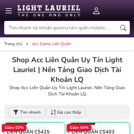
Trang chủ
Acc Game Liên Quân
Shop Acc Liên Quân Uy Tín Light
Lauriel | Nền Tảng Giao Dịch Tài
Khoản LQ
Shop Acc Liên Quân Uy Tín Light Lauriel. Nền Tảng Giao
Dịch Tài Khoản LQ
Win: 60%
Dấu ấn: 1
Win: 55%
Tìm nhanh
Giá cao thấp
Thẻ đổi tên: 6
Thẻ đổi tên: 13
Số trận: 799
Số trận: 1.741
Giảm 53%
Giảm 56%
LIÊN QUÂN C5425
LIÊN QUÂN C5403