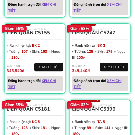
Win: 52%
Vàng: 222K
Đồng hành trọn đời
XEM CHI
Đồng hành trọn đời
XEM CHI
Dấu ấn: 3
Dấu ấn: 1
TIẾT
TIẾT
Thẻ đổi tên: 23
Thẻ đổi tên: 6
Số trận: 2.322
Số trận: 1.833
Giảm 56%
Giảm 58%
LIÊN QUÂN C5155
LIÊN QUÂN C5247
» Rank hiện tại:
BK 2
» Rank hiện tại:
BK 3
» Tướng:
107
» Skin:
163
» Ngọc
» Tướng:
125
» Skin:
175
» Ngọc
III:
110v
III:
200v
786,000đ
832,000đ
XEM CHI TIẾT
XEM CHI TIẾT
Win: 52%
345,840đ
349,440đ
Vàng: 291K
Dấu ấn: 15
Đồng hành trọn đời
XEM CHI
Đồng hành trọn đời
XEM CHI
Win: 52%
Thẻ đổi tên: 20
TIẾT
TIẾT
Dấu ấn: 6
Số trận: 5.949
Số trận: 4.879
Mác chiến tướng
Giảm 55%
Giảm 63%
LIÊN QUÂN C5181
LIÊN QUÂN C5396
» Rank hiện tại:
KC 5
» Rank hiện tại:
TA 5
» Tướng:
123
» Skin:
181
» Ngọc
» Tướng:
89
» Skin:
144
» Ngọc III:
III:
180v
180v