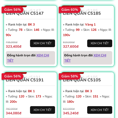
Số trận: 2.177
Số trận: 1.626
Giảm 56%
Giảm 60%
LIÊN QUÂN C5147
LIÊN QUÂN C5185
» Rank hiện tại:
BK 3
» Rank hiện tại:
Vàng 1
» Tướng:
78
» Skin:
146
» Ngọc III:
» Tướng:
99
» Skin:
126
» Ngọc III:
90v
190v
735,000đ
819,000đ
XEM CHI TIẾT
XEM CHI TIẾT
323,400đ
327,600đ
Win: 50%
Win: 53%
Đồng hành trọn đời
XEM CHI
Đồng hành trọn đời
XEM CHI
Dấu ấn: 2
Dấu ấn: 1
TIẾT
TIẾT
Thẻ đổi tên: 2
Thẻ đổi tên: 18
Số trận: 5.026
Số trận: 2.780
Giảm 56%
Giảm 58%
LIÊN QUÂN C5191
LIÊN QUÂN C5105
» Rank hiện tại:
BK 1
» Rank hiện tại:
BK 3
» Tướng:
120
» Skin:
173
» Ngọc
» Tướng:
120
» Skin:
151
» Ngọc
III:
200v
III:
180v
782,000đ
822,000đ
XEM CHI TIẾT
XEM CHI TIẾT
344,080đ
345,240đ
Win: 56%