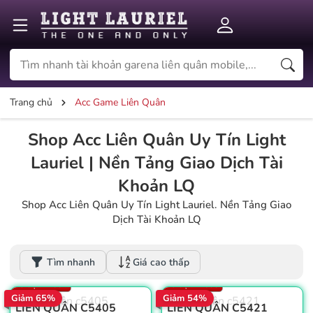
Trang chủ
Acc Game Liên Quân
Shop Acc Liên Quân Uy Tín Light
Lauriel | Nền Tảng Giao Dịch Tài
Khoản LQ
Shop Acc Liên Quân Uy Tín Light Lauriel. Nền Tảng Giao
Dịch Tài Khoản LQ
Win: 57%
Win: 53%
Dấu ấn: 3
Tìm nhanh
Giá cao thấp
Thẻ đổi tên: 2
Thẻ đổi tên: 8
Số trận: 1.554
Số trận: 1.508
Giảm 65%
Giảm 54%
LIÊN QUÂN C5405
LIÊN QUÂN C5421