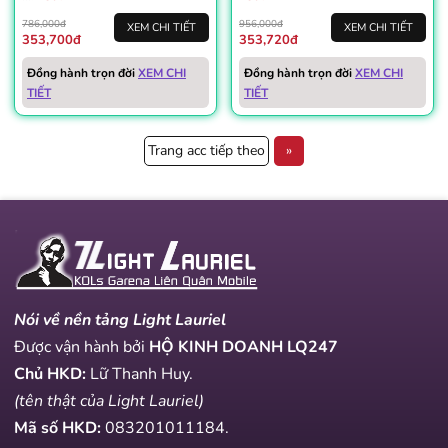
786,000đ
956,000đ
XEM CHI TIẾT
XEM CHI TIẾT
353,700đ
353,720đ
Đồng hành trọn đời
XEM CHI
Đồng hành trọn đời
XEM CHI
TIẾT
TIẾT
Trang acc tiếp theo
»
Nói về nền tảng Light Lauriel
Được vận hành bởi
HỘ KINH DOANH LQ247
Chủ HKD:
Lữ Thanh Huy.
(tên thật của Light Lauriel)
Mã số HKD:
083201011184
.