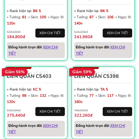
» Rank hiện tại:
BK 5
» Rank hiện tại:
BK 5
» Tướng:
81
» Skin:
105
» Ngọc III:
» Tướng:
87
» Skin:
106
» Ngọc III:
120v
140v
528,000đ
526,000đ
XEM CHI TIẾT
XEM CHI TIẾT
184,800đ
241,960đ
Win: 52%
Đồng hành trọn đời
XEM CHI
Đồng hành trọn đời
XEM CHI
Win: 55%
Dấu ấn: 4
TIẾT
TIẾT
Thẻ đổi tên: 13
Thẻ đổi tên: 11
Số trận: 1.741
Số trận: 1.386
Giảm 56%
Giảm 59%
LIÊN QUÂN C5403
LIÊN QUÂN C5398
» Rank hiện tại:
KC 5
» Rank hiện tại:
TA 5
» Tướng:
98
» Skin:
132
» Ngọc III:
» Tướng:
77
» Skin:
117
» Ngọc III:
120v
180v
626,000đ
786,000đ
XEM CHI TIẾT
XEM CHI TIẾT
275,440đ
322,260đ
Win: 57%
Vàng: 73K
Win: 59%
Đồng hành trọn đời
XEM CHI
Đồng hành trọn đời
XEM CHI
Dấu ấn: 2
Dấu ấn: 4
TIẾT
TIẾT
Thẻ đổi tên: 4
Thẻ đổi tên: 3