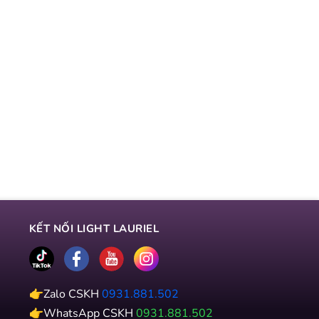
KẾT NỐI LIGHT LAURIEL
👉Zalo CSKH
0931.881.502
👉WhatsApp CSKH
0931.881.502