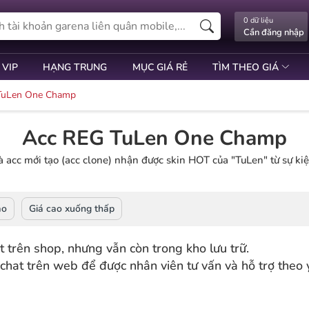
0 dữ liệu
Cần đăng nhập
 VIP
HẠNG TRUNG
MỤC GIÁ RẺ
TÌM THEO GIÁ
TuLen One Champ
Acc REG TuLen One Champ
 acc mới tạo (acc clone) nhận được skin HOT của "TuLen" từ sự kiệ
ao
Giá cao xuống thấp
 trên shop, nhưng vẫn còn trong kho lưu trữ.
chat trên web để được nhân viên tư vấn và hỗ trợ theo 