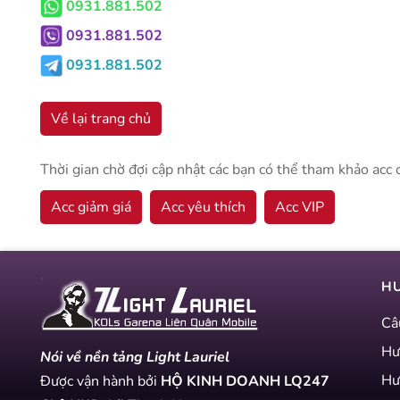
0931.881.502
0931.881.502
0931.881.502
Về lại trang chủ
Thời gian chờ đợi cập nhật các bạn có thể tham khảo acc 
Acc giảm giá
Acc yêu thích
Acc VIP
H
Câ
Hư
Nói về nền tảng Light Lauriel
Hư
Được vận hành bởi
HỘ KINH DOANH LQ247