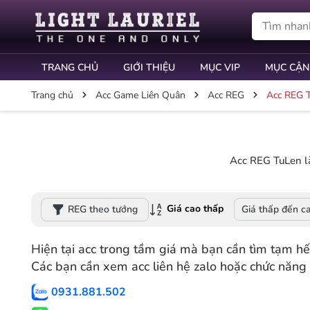
TRANG CHỦ
GIỚI THIỆU
MỤC VIP
MỤC CẬN
Trang chủ
Acc Game Liên Quân
Acc REG
Acc REG 
Acc REG TuLen là
Giá cao thấp
REG theo tướng
Giá thấp đến c
Hiện tại acc trong tầm giá mà bạn cần tìm tạm hết
Các bạn cần xem acc liên hệ zalo hoặc chức năng 
0931.881.502