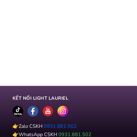
KẾT NỐI LIGHT LAURIEL
👉Zalo CSKH
0931.881.502
👉WhatsApp CSKH
0931.881.502