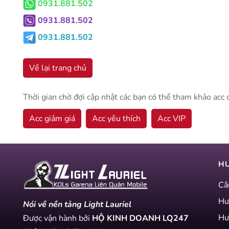
0931.881.502
0931.881.502
0931.881.502
Về lại trang chủ
Thời gian chờ đợi cập nhật các bạn có thể tham khảo acc 
Acc giảm giá
Acc yêu thích
Acc VIP
H
Câ
Hư
Nói về nền tảng Light Lauriel
Hư
Được vận hành bởi
HỘ KINH DOANH LQ247