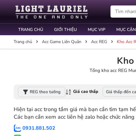
TRANG CHỦ
GIỚI THIỆU
MỤC VIP
MỤC CẬN
Trang chủ
Acc Game Liên Quân
Acc REG
Kho Acc R
Kho 
Tổng kho acc REG Mura
Giá cao thấp
REG theo tướng
Giá thấp đến c
Hiện tại acc trong tầm giá mà bạn cần tìm tạm hết
Các bạn cần xem acc liên hệ zalo hoặc chức năng 
0931.881.502