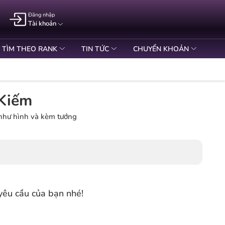
Đăng nhập
Tài khoản
TÌM THEO RANK
TIN TỨC
CHUYỂN KHOẢN
 Kiếm
 như hình và kèm tướng
yêu cầu của bạn nhé!